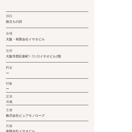
演目
旅立ちの詩
会場
大阪・有限会社イサオビル
住所
大阪市西区新町1-12-23イサオビル2階
料金
ー
対象
ー
定員
30名
主催
株式会社ピュアモノローグ
共催
有限会社イサオビル