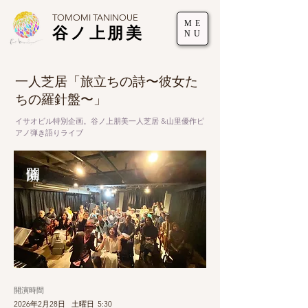
TOMOMI TANINOUE
ME
谷ノ上朋美
NU
一人芝居「旅立ちの詩〜彼女た
ちの羅針盤〜」
イサオビル特別企画。谷ノ上朋美一人芝居 &山里優作ピ
アノ弾き語りライブ
開演時間
2026年2月28日
土曜日
5:30