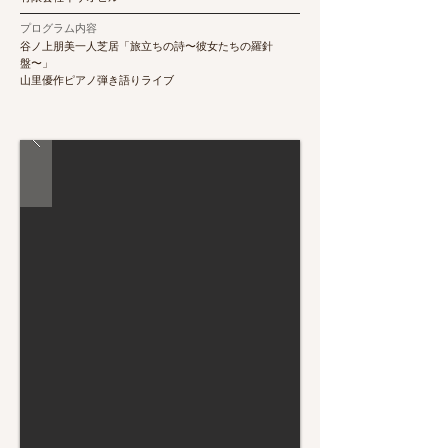
プログラム内容
谷ノ上朋美一人芝居「旅立ちの詩〜彼女たちの羅針
盤〜」
山里優作ピアノ弾き語りライブ