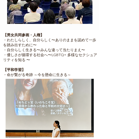
【男女共同参画・人権】
・わたしらしく、自分らしく〜ありのままを認めて一歩
を踏み出すために〜
・自分らしく生きる〜みんな違って当たりまえ〜
・
優しさが循環する社会へ〜LGBTQ+ 多様なセクシュア
リティを知る 〜
【平和学習】
・命が繋がる奇跡 ～今を懸命に生きる～