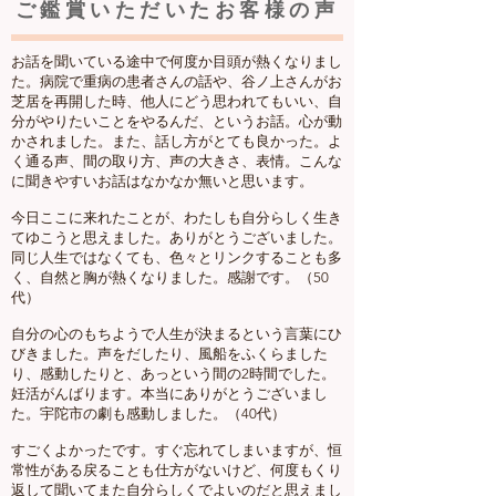
ご鑑賞いただいたお客様の声
お話を聞いている途中で何度か目頭が熱くなりまし
た。病院で重病の患者さんの話や、谷ノ上さんがお
芝居を再開した時、他人にどう思われてもいい、自
分がやりたいことをやるんだ、というお話。心が動
かされました。また、話し方がとても良かった。よ
く通る声、間の取り方、声の大きさ、表情。こんな
に聞きやすいお話はなかなか無いと思います。
今日ここに来れたことが、わたしも自分らしく生き
てゆこうと思えました。ありがとうございました。
同じ人生ではなくても、色々とリンクすることも多
く、自然と胸が熱くなりました。感謝です。（50
代）
自分の心のもちようで人生が決まるという言葉にひ
びきました。声をだしたり、風船をふくらました
り、感動したりと、あっという間の2時間でした。
妊活がんばります。本当にありがとうございまし
た。宇陀市の劇も感動しました。（40代）
すごくよかったです。すぐ忘れてしまいますが、恒
常性がある戻ることも仕方がないけど、何度もくり
返して聞いてまた自分らしくでよいのだと思えまし