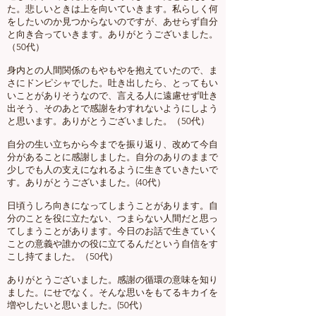
た。悲しいときは上を向いていきます。私らしく何
をしたいのか見つからないのですが、あせらず自分
と向き合っていきます。ありがとうございました。
（50代）
身内との人間関係のもやもやを抱えていたので、ま
さにドンピシャでした。吐き出したら、とってもい
いことがありそうなので、言える人に遠慮せず吐き
出そう、そのあとで感謝をわすれないようにしよう
と思います。ありがとうございました。（50代）
自分の生い立ちから今までを振り返り、改めて今自
分があることに感謝しました。自分のありのままで
少しでも人の支えになれるように生きていきたいで
す。ありがとうございました。(40代）
日頃うしろ向きになってしまうことがあります。自
分のことを役に立たない、つまらない人間だと思っ
てしまうことがあります。今日のお話で生きていく
ことの意義や誰かの役に立てるんだという自信をす
こし持てました。（50代）
ありがとうございました。感謝の循環の意味を知り
ました。にせでなく。そんな思いをもてるキカイを
増やしたいと思いました。(50代）