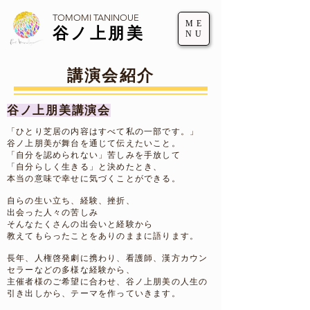
TOMOMI TANINOUE
ME
谷ノ上朋美
NU
講演会紹介
谷ノ上朋美講演会
「ひとり芝居の内容はすべて私の一部です。」
谷ノ上朋美が舞台を通じて伝えたいこと。
「自分を認められない」苦しみを手放して
「自分らしく生きる」と決めたとき、
本当の意味で幸せに気づくことができる。
自らの生い立ち、経験、挫折、
出会った人々の苦しみ
そんなたくさんの出会いと経験から
教えてもらったことを
ありのままに語ります。
長年、人権啓発劇に携わり、看護師、漢方カウン
セラーなどの多様な経験から、
​主催者様のご希望に合わせ、谷ノ上朋美の人生の
引き出しから、テーマを作っていきます。