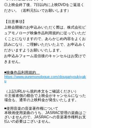
◎上映会終了後、7日以内に上映DVDをご返送く
ださい。（送料元払いでお願いします）
【注意事項】
上映会開催のお申込みいただく際は、株式会社ピ
ュアモノローグ映像作品利用規約に従っていただ
くことになりますので、あらかじめ内容をよくお
読みになり、ご理解いただいた上で、お申込みく
ださいますようお願いいたします。
お申込みフォーム送信後のキャンセルはお受けで
きません。
◾️映像作品利用規約
https://www.puremonologue.com/dougariyoukiyak
u​​​​
（上記URLから規約本文をご確認ください）
※主催者側の都合で上映会がキャンセルになった
場合も、通常の上映料金が発生いたします。
◾️使用音楽の音楽著作権について
本映画使用楽曲のうち、JASRAC管理の楽曲はご
ざいませんので、JASRACへの音楽著作権料お支
払いの必要はございません。