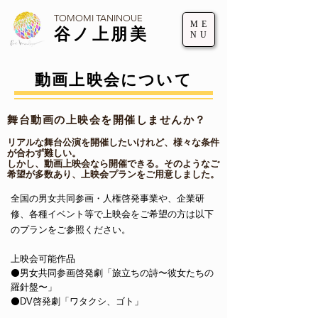
TOMOMI TANINOUE
ME
谷ノ上朋美
NU
動画上映会について
舞台動画の上映会を開催しませんか？
リアルな舞台公演を開催したいけれど、様々な条件
が合わず難しい。
しかし、動画上映会なら開催できる。そのようなご
希望が多数あり、上映会プランをご用意しました。
全国の男女共同参画・人権啓発事業や、企業研
修、各種イベント等で上映会をご希望の方は以下
のプランをご参照ください。
上映会可能作品
⚫️男女共同参画啓発劇「旅立ちの詩〜彼女たちの
羅針盤〜」
⚫️DV啓発劇「ワタクシ、ゴト」