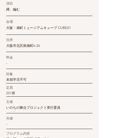
演目
縄、編む
会場
大阪・扇町ミュージアムキューブ CUBE01
住所
大阪市北区南扇町6-26
料金
-
対象
未就学児不可
定員
251席
主催
いのちの舞台プロジェクト実行委員
共催
-
プログラム内容