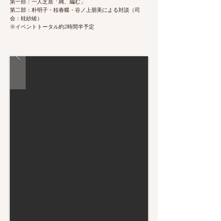
第一部：一人芝居「縄、編む」
第二部：朴明子・桂春蝶・谷ノ上朋美による対談（司
会：桂紗綾）
※イベントトータル約2時間半予定