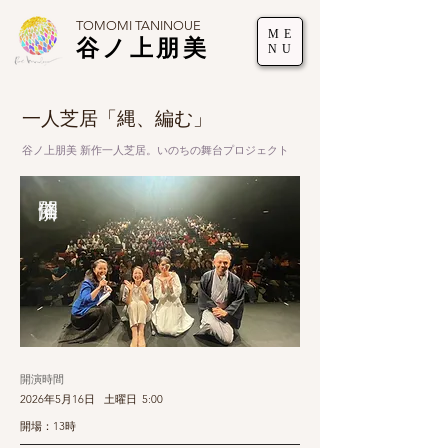
TOMOMI TANINOUE
ME
谷ノ上朋美
NU
一人芝居「縄、編む」
谷ノ上朋美 新作一人芝居。いのちの舞台プロジェクト
開演時間
2026年5月16日
土曜日
5:00
開場：13時