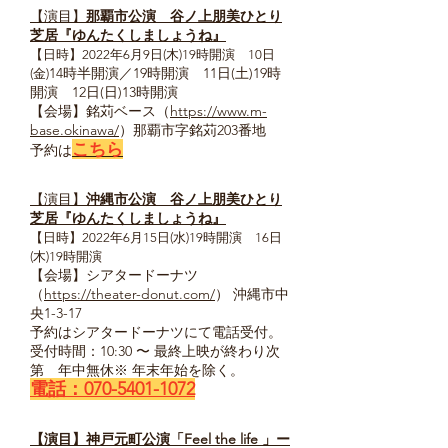
【演目】
那覇市公演
谷ノ上朋美ひとり
芝居『ゆんたくしましょうね』
【日時】2022年6月9日(木)19時開演 10日
14時半開演／19時開演 11日(土)19時
(金)
開演 12日(日)13時開演
【会場】銘苅ベース（
https://www.m-
base.okinawa/
）那覇市字銘苅203番地
こちら
予約は
【演目】
沖縄市公演
谷ノ上朋美ひとり
芝居『ゆんたくしましょうね』
【日時】2022年6月15日(水)19時開演 16日
(木)19時開演
【会場】シアタードーナツ
（
https://theater-donut.com/
）
沖縄市中
央1-3-17
予約はシアタードーナツにて電話受付。
受付時間：10:30 〜 最終上映が終わり次
第 年中無休※ 年末年始を除く。
電話：070-5401-1072
【演目】神戸元町公演
「Feel the life 」ー