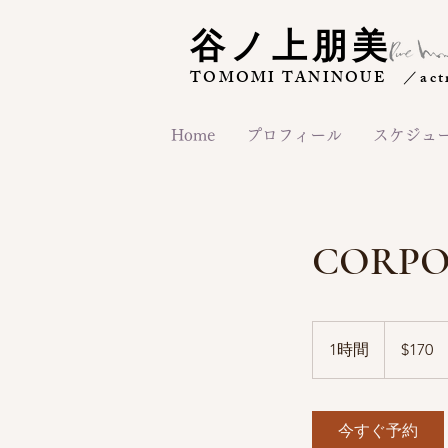
谷ノ上朋美
TOMOMI TANINOUE ／actres
Home
プロフィール
スケジュ
CORPO
170
米
1時間
1
$170
ド
ル
時
今すぐ予約