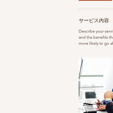
サービス内容
Describe your servi
and the benefits th
more likely to go 